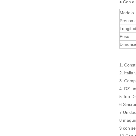
● Con el
Modelo
Prensa 
Longitud
Peso
Dimensi
1. Const
2. Itali
3. Compo
4. DZ-un
5 Top-Dri
6 Sincron
7 Unidad
8 máqui
9 con se
10
Con g