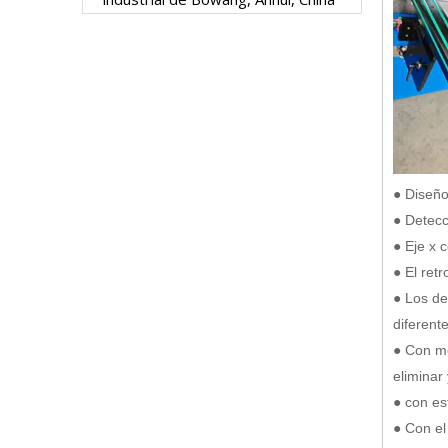
● Diseño
● Detecc
● Eje x 
● El retr
● Los de
diferent
● Con mo
eliminar
● con
es
● Con el