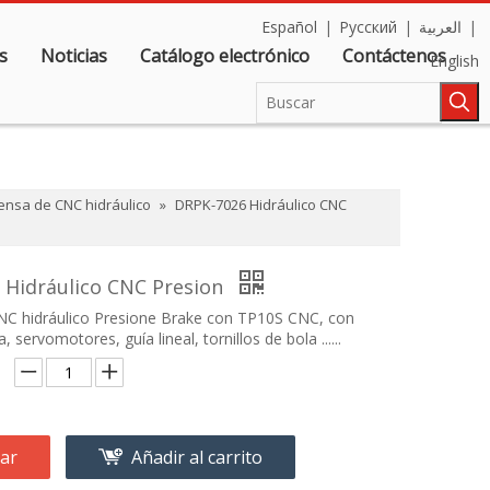
Español
|
Pусский
|
العربية
|
s
Noticias
Catálogo electrónico
Contáctenos
English
ensa de CNC hidráulico
»
DRPK-7026 Hidráulico CNC
 Hidráulico CNC Presion
C hidráulico Presione Brake con TP10S CNC, con
, servomotores, guía lineal, tornillos de bola ......
ar
Añadir al carrito