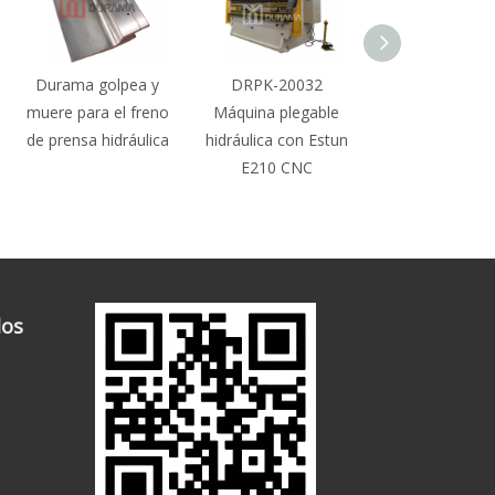
pea y
DRPK-20032
DRPK-20032
DRPK-
l freno
Máquina plegable
Máquina plegable
de pren
ráulica
hidráulica con Estun
hidráulica con Estun
con Est
E210 CNC
E210 CNC
dos