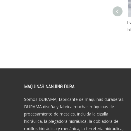
Trabajador de hier
hidráulico DRIW-9
MAQUINAS NANJING DURA
Somos DURAMA, fabricante de máquinas duraderas.
DURAMA diseña y fabrica muchas máquinas de
procesamiento de metales, incluida la cizalla
hidráulica, la plegadora hidráulica, la dobladora de
rodillos hidráulica y mecánica, la ferretería hidráulica,