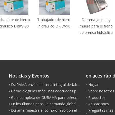
ro
Trabajador de hierro
Durama golpea y
Durama gol
0
hidráulico DRIW-90
muere para el freno
muere para e
de prensa hidráulica
de prensa hid
Noticias y Eventos
enlaces rápi
DURAMA envía una línea integral de fabricación de conductos HVAC a un fabricante mediano: aumenta la eficiencia y la precisión
Hogar
Cómo elegir las máquinas adecuadas para fabricar conductos con bridas TDF
Sobre nosotros
Guía completa de DURAMA para seleccionar la punzonadora adecuada para la fabricación de metal
Productos
En los últimos años, la demanda global de equipos de procesamiento de chapa ha aumentado constantemente, y los frenos de prensa chinos están ganando una presencia más fuerte en el mercado internacional. Como uno de los
Aplicaciones
Durama muestra el compromiso con el soporte de por vida: resolución rápida para el problema de la máquina de flexión del cliente sudamericano
Preguntas más