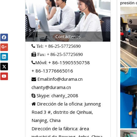
presión 
Contáctenos
 Tel: + 86-25-57725690

Fax: + 86-25-57725690
Móvil: + 86-15905550758

+ 86-13776665016
Email:
info@durama.cn

chanty@durama.cn
Skype: chanty_2008

Dirección de la oficina: Junnong

Road 3 #, distrito de Qinhuai,
Nanjing, China
Dirección de la fábrica: área
industrial de Bowang, Anhui, China