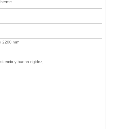
istente.
6
x 2200 mm
istencia y buena rigidez;