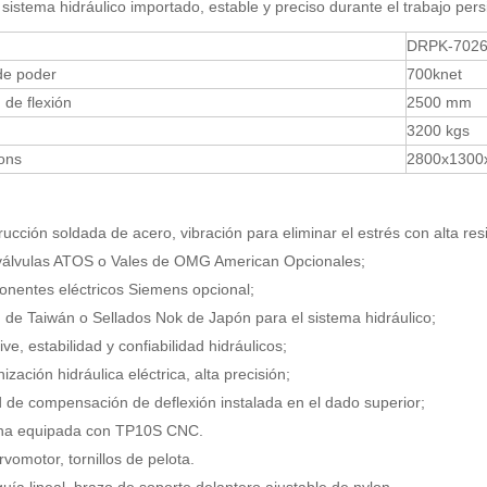
 sistema hidráulico importado, estable y preciso durante el trabajo pers
DRPK-702
de poder
700knet
 de flexión
2500 mm
3200 kgs
ons
2800x1300
rucción soldada de acero, vibración para eliminar el estrés con alta res
a válvulas ATOS o Vales de OMG American Opcionales;
nentes eléctricos Siemens opcional;
 de Taiwán o Sellados Nok de Japón para el sistema hidráulico;
ve, estabilidad y confiabilidad hidráulicos;
ización hidráulica eléctrica, alta precisión;
 de compensación de deflexión instalada en el dado superior;
na equipada con TP10S CNC.
rvomotor, tornillos de pelota.
uía lineal, brazo de soporte delantero ajustable de nylon.