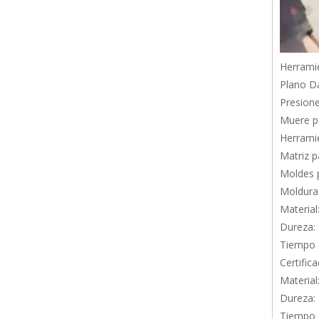
Herramie
Plano D
Presione
Muere po
Herramie
Matriz p
Moldes p
Moldura 
Material
Dureza:
Tiempo d
Certific
Material
Dureza:
Tiempo d