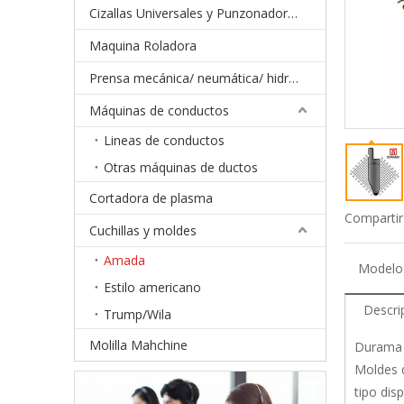
Cizallas Universales y Punzonadoras Hidráulicas
Maquina Roladora
Prensa mecánica/ neumática/ hidráulica
Máquinas de conductos
Lineas de conductos
Otras máquinas de ductos
Cortadora de plasma
Compartir
Cuchillas y moldes
Amada
Modelo
Estilo americano
Descri
Trump/Wila
Molilla Mahchine
Durama 
Moldes d
tipo disp