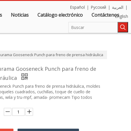
Español
|
Pусский
|
العربية
|
s
Noticias
Catálogo electrónico
Contáctenos
English
Durama Gooseneck Punch para freno de prensa hidráulica
Durama Gooseneck Punch para freno de
ráulica
eck Punch para freno de prensa hidráulica, moldes
oqueles cuadrados, cuchillas, toque de cuello de
las, wila y tru-mpf, amada- promecam Tipo todos