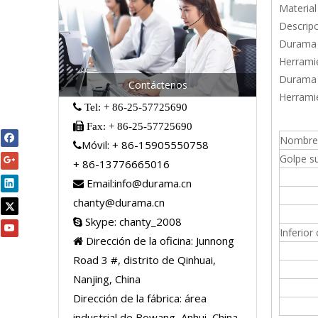
Material
Descrip
Durama 
Herramie
Durama 
Contáctenos
Herramie
 Tel: + 86-25-57725690

Fax: + 86-25-57725690
Nombre
Móvil: + 86-15905550758

Golpe s
+ 86-13776665016
Email:
info@durama.cn

chanty@durama.cn
Skype: chanty_2008

Inferior
Dirección de la oficina: Junnong

Road 3 #, distrito de Qinhuai,
Nanjing, China
Dirección de la fábrica: área
industrial de Bowang, Anhui, China