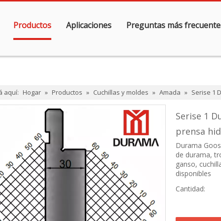
Productos
Aplicaciones
Preguntas más frecuente
á aquí:
Hogar
»
Productos
»
Cuchillas y moldes
»
Amada
»
Serise 1 
Serise 1 
prensa hid
Durama Goosen
de durama, tr
ganso, cuchil
disponibles
Cantidad: