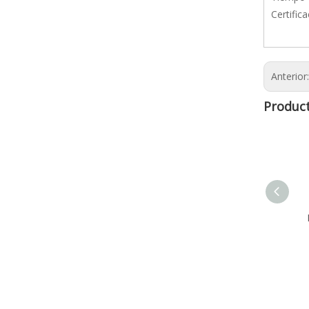
Certific
Anterior
Product
Punch Dup.1017