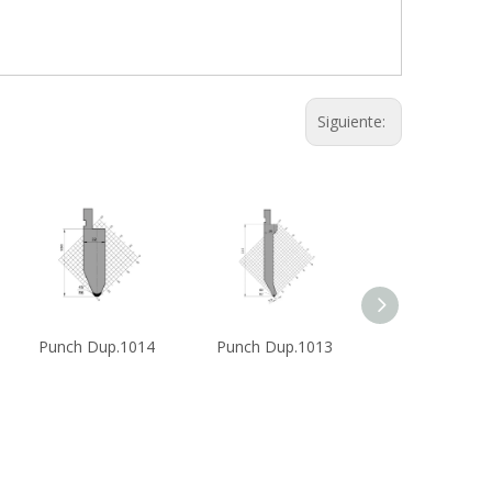
Siguiente:
014
Punch Dup.1013
Punch Dup.1012
Punch 