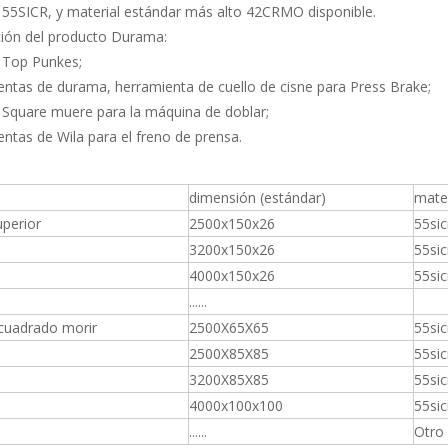
 55SICR, y material estándar más alto 42CRMO disponible.
ción del producto Durama:
Top Punkes;
ntas de durama, herramienta de cuello de cisne para Press Brake;
Square muere para la máquina de doblar;
ntas de Wila para el freno de prensa.
dimensión (estándar)
mate
uperior
2500x150x26
55sic
3200x150x26
55sic
4000x150x26
55sic
......
 cuadrado morir
2500X65X65
55sic
2500X85X85
55sic
3200X85X85
55sic
4000x100x100
55sic
......
Otro